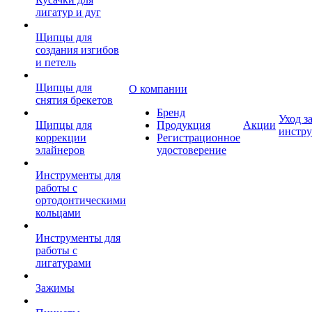
лигатур и дуг
Щипцы для
создания изгибов
и петель
Щипцы для
О компании
снятия брекетов
Бренд
Уход з
Щипцы для
Продукция
Акции
инстр
коррекции
Регистрационное
элайнеров
удостоверение
Инструменты для
работы с
ортодонтическими
кольцами
Инструменты для
работы с
лигатурами
Зажимы