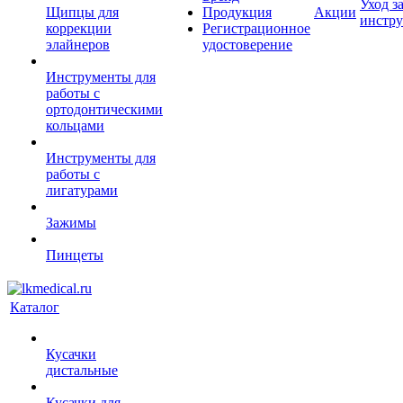
Уход з
Щипцы для
Продукция
Акции
инстр
коррекции
Регистрационное
элайнеров
удостоверение
Инструменты для
работы с
ортодонтическими
кольцами
Инструменты для
работы с
лигатурами
Зажимы
Пинцеты
Каталог
Кусачки
дистальные
Кусачки для