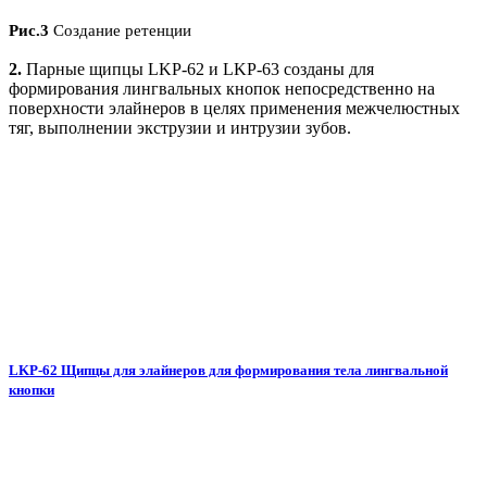
Рис.3
Создание ретенции
2.
Парные щипцы LKP-62 и LKP-63 созданы для
формирования лингвальных кнопок непосредственно на
поверхности элайнеров в целях применения межчелюстных
тяг, выполнении экструзии и интрузии зубов.
LKP-62 Щипцы для элайнеров для формирования тела лингвальной
кнопки