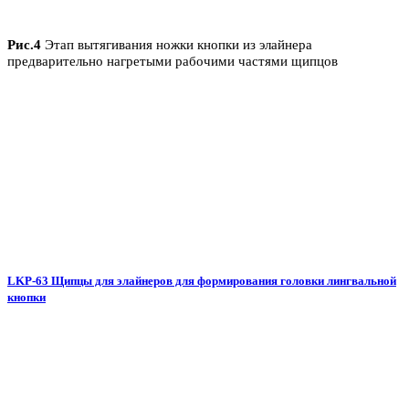
Рис.4
Этап вытягивания ножки кнопки из элайнера
предварительно нагретыми рабочими частями щипцов
LKP-63 Щипцы для элайнеров для формирования головки лингвальной
кнопки