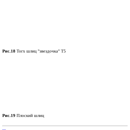
Рис.18
Тогх шлиц "звездочка" Т5
Рис.19
Плоский шлиц