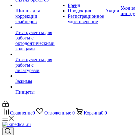
Бренд
Уход з
Щипцы для
Продукция
Акции
инстр
коррекции
Регистрационное
элайнеров
удостоверение
Инструменты для
работы с
ортодонтическими
кольцами
Инструменты для
работы с
лигатурами
Зажимы
Пинцеты
Сравнение
0
Отложенные
0
Корзина
0
0